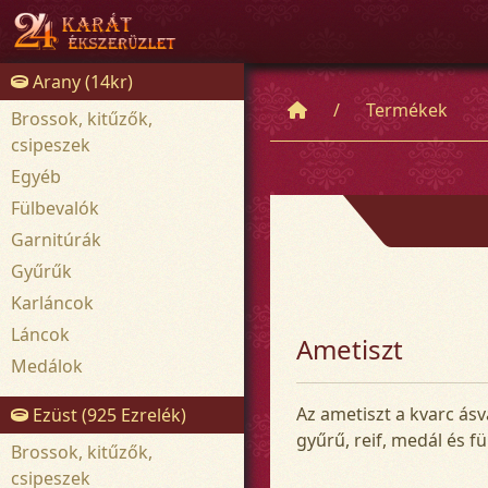
Arany (14kr)
Termékek
Brossok, kitűzők,
csipeszek
Egyéb
Fülbevalók
Garnitúrák
Gyűrűk
Karláncok
Láncok
Ametiszt
Medálok
Az ametiszt a kvarc ás
Ezüst (925 Ezrelék)
gyűrű, reif, medál és f
Brossok, kitűzők,
csipeszek