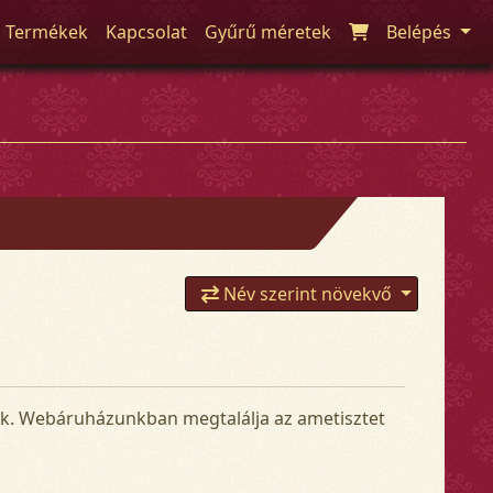
Termékek
Kapcsolat
Gyűrű méretek
Belépés
Név szerint növekvő
ják. Webáruházunkban megtalálja az ametisztet