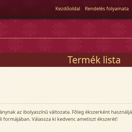
Kezdőoldal
Rendelés folyamata
Termék lista
ványnak az ibolyaszínû változata. Fõleg ékszerként használ
üli formájában. Válassza ki kedvenc ametiszt ékszerét!