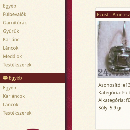
Egyéb
Fülbevalók
Ezüst - Ametisz
Garnitúrák
Gyűrűk
Karlánc
Láncok
Medálok
Testékszerek
Egyéb
Azonosító: e1
Egyéb
Kategória: Fül
Karláncok
Alkategória: f
Láncok
Súly: 5.9 gr
Testékszerek