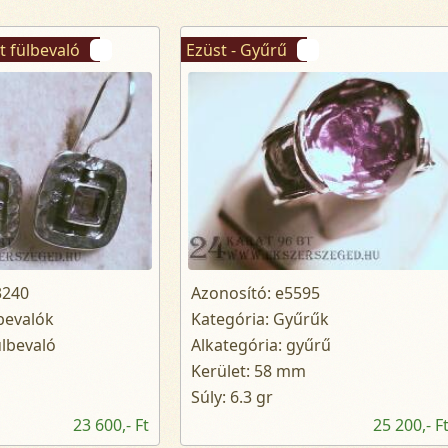
t fülbevaló
Ezüst - Gyűrű
3240
Azonosító: e5595
bevalók
Kategória: Gyűrűk
ülbevaló
Alkategória: gyűrű
Kerület: 58 mm
Súly: 6.3 gr
23 600,- Ft
25 200,- F