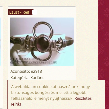
Ezüst - Reif
Azonosító: e2918
Kategória: Karlánc
Alkategória: reif, karperec
A weboldalon cookie-kat használunk, hogy
Súly: 23.75 gr
biztonságos böngészés mellett a legjobb
felhasználói élményt nyújthassuk.
Részletes
95 000,- Ft
t
leírás