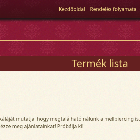
Kezdőoldal
Rendelés folyamata
Termék lista
káláját mutatja, hogy megtalálható nálunk a mellpiercing is
Nézze meg ajánlatainkat! Próbálja ki!