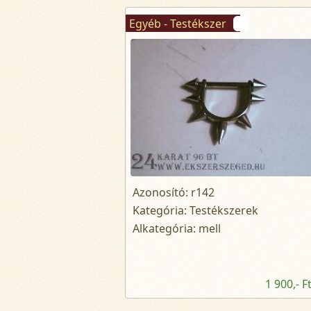
Egyéb - Testékszer
Azonosító: r142
Kategória: Testékszerek
Alkategória: mell
1 900,- F