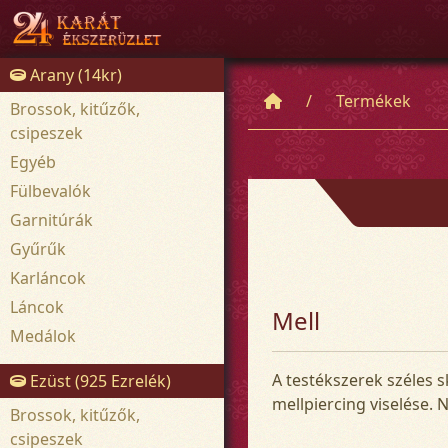
Arany (14kr)
Termékek
Brossok, kitűzők,
csipeszek
Egyéb
Fülbevalók
Garnitúrák
Gyűrűk
Karláncok
Láncok
Mell
Medálok
A testékszerek széles s
Ezüst (925 Ezrelék)
mellpiercing viselése. 
Brossok, kitűzők,
csipeszek