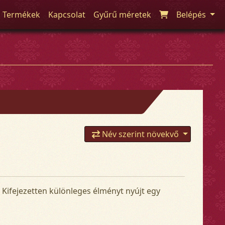
Termékek
Kapcsolat
Gyűrű méretek
Belépés
Név szerint növekvő
. Kifejezetten különleges élményt nyújt egy