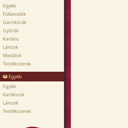
Egyéb
Fülbevalók
Garnitúrák
Gyűrűk
Karlánc
Láncok
Medálok
Testékszerek
Egyéb
Egyéb
Karláncok
Láncok
Testékszerek