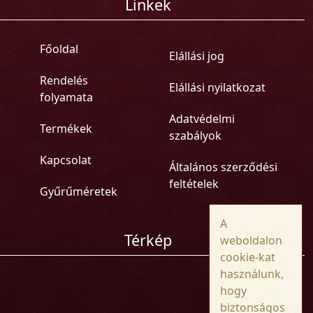
Linkek
Főoldal
Elállási jog
Rendelés
Elállási nyilatkozat
folyamata
Adatvédelmi
Termékek
szabályok
Kapcsolat
Általános szerződési
feltételek
Gyűrűméretek
A
Térkép
weboldalon
cookie-kat
használunk,
hogy
biztonságos