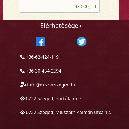
93 000,- Ft
Elérhetőségek
+36-62-424-119
+36-30-454-2594
info@ekszerszeged.hu
6722 Szeged, Bartók tér 3.
6722 Szeged, Mikszáth Kálmán utca 12.