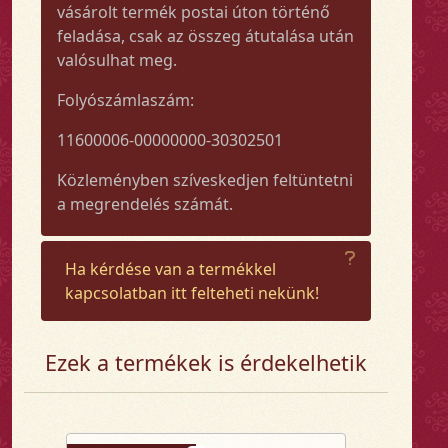
vásárolt termék postai úton történő
feladása, csak az összeg átutalása után
valósulhat meg.
Folyószámlaszám:
11600006-00000000-30302501
Közleményben szíveskedjen feltüntetni
a megrendelés számát.
Ha kérdése van a termékkel
kapcsolatban itt felteheti nekünk!
Ezek a termékek is érdekelhetik