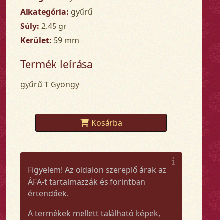
Alkategória:
gyűrű
Súly:
2.45 gr
Kerület:
59 mm
Termék leírása
gyűrű T Gyöngy
Kosárba
Figyelem! Az oldalon szereplő árak az
ÁFA-t tartalmazzák és forintban
értendőek.
A termékek mellett található képek,