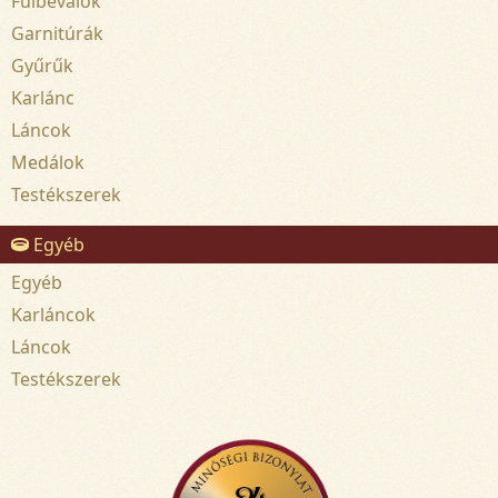
Fülbevalók
Garnitúrák
Gyűrűk
Karlánc
Láncok
Medálok
Testékszerek
Egyéb
Egyéb
Karláncok
Láncok
Testékszerek