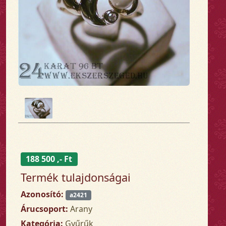
188 500 ,- Ft
Termék tulajdonságai
Azonosító:
a2421
Árucsoport:
Arany
Kategória:
Gyűrűk