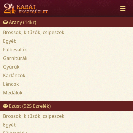
Arany (14kr)
Brossok, kitűzők, csipeszek
Egyéb
Fülbevalók
Garnitúrák
Gyűrűk
Karláncok
Láncok
Medálok
Ezüst (925 Ezrelék)
Brossok, kitűzők, csipeszek
Egyéb