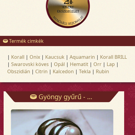
Termék cimkék
|
Korall
|
Onix
|
Kaucsuk
|
Aquamarin
|
Korall BRILL
|
Swarovski köves
|
Opál
|
Hematit
|
Orr
|
Lap
|
Obszidián
|
Citrin
|
Kalcedon
|
Tekla
|
Rubin
Gyöngy gyűrű - Gyűrűk - Arany és ezüst ékszerek