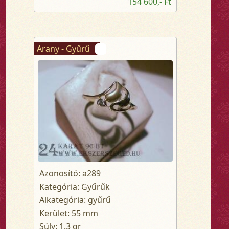
154 600,- Ft
Arany - Gyűrű
Azonosító: a289
Kategória: Gyűrűk
Alkategória: gyűrű
Kerület: 55 mm
Súly: 1.3 gr