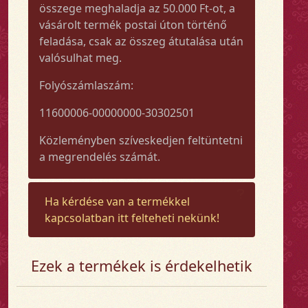
összege meghaladja az 50.000 Ft-ot, a
vásárolt termék postai úton történő
feladása, csak az összeg átutalása után
valósulhat meg.
Folyószámlaszám:
11600006-00000000-30302501
Közleményben szíveskedjen feltüntetni
a megrendelés számát.
Ha kérdése van a termékkel
kapcsolatban itt felteheti nekünk!
Ezek a termékek is érdekelhetik