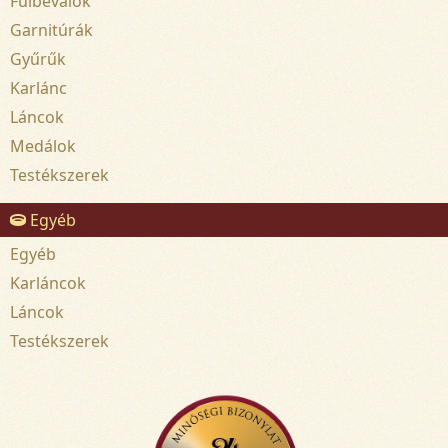
Fülbevalók
Garnitúrák
Gyűrűk
Karlánc
Láncok
Medálok
Testékszerek
Egyéb
Egyéb
Karláncok
Láncok
Testékszerek