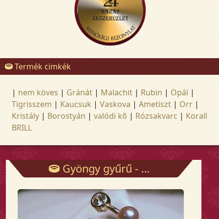
Termék cimkék
|
nem köves
|
Gránát
|
Malachit
|
Rubin
|
Opál
|
Tigrisszem
|
Kaucsuk
|
Vaskova
|
Ametiszt
|
Orr
|
Kristály
|
Borostyán
|
valódi kõ
|
Rózsakvarc
|
Korall
BRILL
Gyöngy gyűrű - Gyűrűk - Arany és ezüst ékszerek