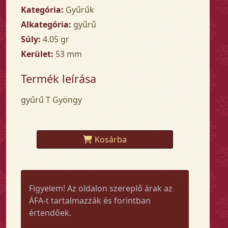
Kategória:
Gyűrűk
Alkategória:
gyűrű
Súly:
4.05 gr
Kerület:
53 mm
Termék leírása
gyűrű T Gyöngy
Kosárba
Figyelem! Az oldalon szereplő árak az
ÁFA-t tartalmazzák és forintban
értendőek.