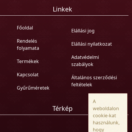
Linkek
Főoldal
Elállási jog
Rendelés
Elállási nyilatkozat
folyamata
Adatvédelmi
Termékek
szabályok
Kapcsolat
Általános szerződési
feltételek
Gyűrűméretek
A
Térkép
weboldalon
cookie-kat
használunk,
hogy