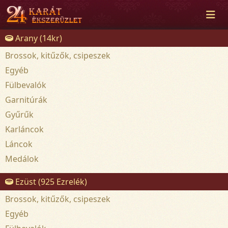
Arany (14kr)
Brossok, kitűzők, csipeszek
Egyéb
Fülbevalók
Garnitúrák
Gyűrűk
Karláncok
Láncok
Medálok
Ezüst (925 Ezrelék)
Brossok, kitűzők, csipeszek
Egyéb