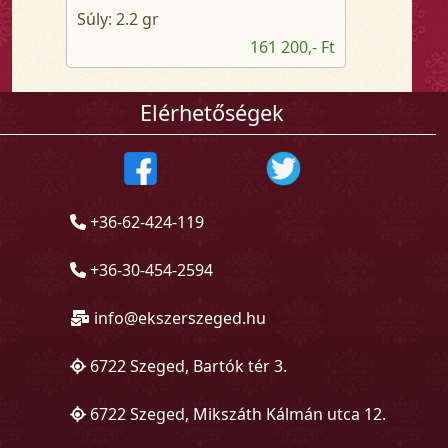
Súly: 2.2 gr
161 200,- Ft
Elérhetőségek
+36-62-424-119
+36-30-454-2594
info@ekszerszeged.hu
6722 Szeged, Bartók tér 3.
6722 Szeged, Mikszáth Kálmán utca 12.