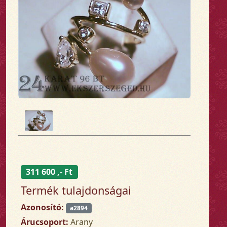
311 600 ,- Ft
Termék tulajdonságai
Azonosító:
a2894
Árucsoport:
Arany