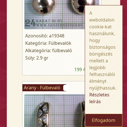
A
weboldalon
cookie-kat
használunk,
Azonosító: a19348
hogy
Kategória: Fülbevalók
biztonságos
Alkategória: fülbevaló
böngészés
Súly: 2.9 gr
mellett a
legjobb
199 400,- Ft
felhasználói
élményt
Arany - Fülbevaló
nyújthassuk.
Részletes
leírás
Elfogadom