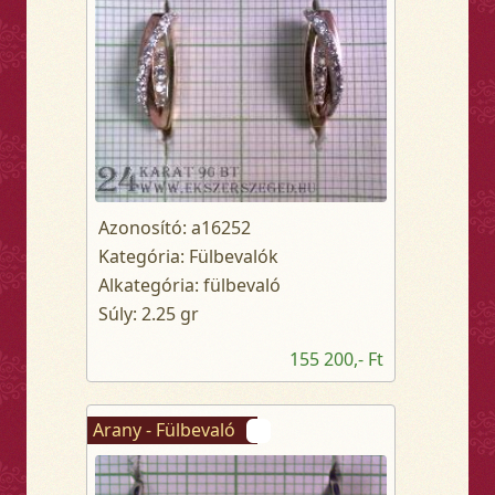
Azonosító: a16252
Kategória: Fülbevalók
Alkategória: fülbevaló
Súly: 2.25 gr
155 200,- Ft
Arany - Fülbevaló