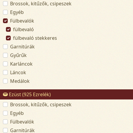
Brossok, kitűzők, csipeszek
Egyéb
Fülbevalók
fülbevaló
fülbevaló stekkeres
Garnitúrák
Gyűrűk
Karláncok
Láncok
Medálok
Ezüst (925 Ezrelék)
Brossok, kitűzők, csipeszek
Egyéb
Fülbevalók
Garnitúrák