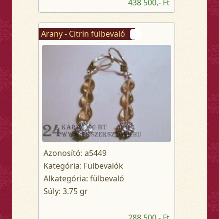
438 500,- Ft
Arany - Citrin fülbevaló
Azonosító: a5449
Kategória: Fülbevalók
Alkategória: fülbevaló
Súly: 3.75 gr
288 500,- Ft